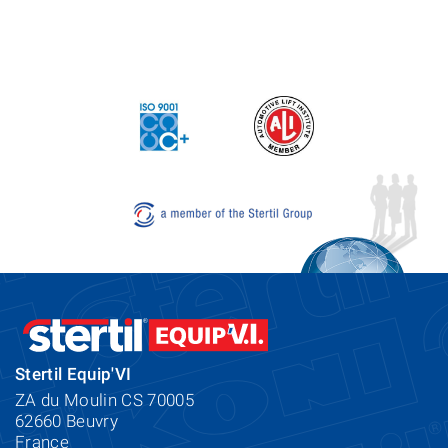
Stertil Equip'VI
ZA du Moulin CS 70005
62660 Beuvry
France