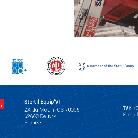
Stertil Equip'VI
Tél: +
ZA du Moulin CS 70005
E-mai
62660 Beuvry
France