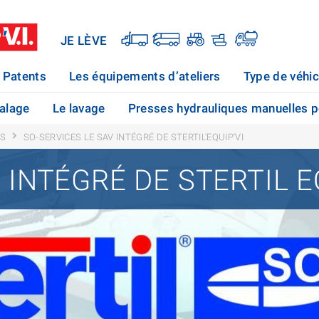
JE LÈVE
Patents
Les équipements d’ateliers
Type de véhic
calage
Le lavage
Presses hydrauliques manuelles po
RS
SO-SERVICES LE SAV INTÉGRÉ DE STERTIL'EQUIP'VI
 INTÉGRÉ DE STERTIL E