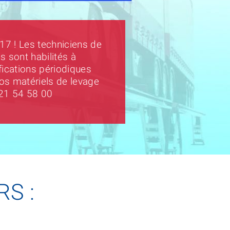
 ! Les techniciens de
es sont habilités à
ifications périodiques
vos matériels de levage
21 54 58 00
RS :