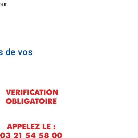
our.
s de vos