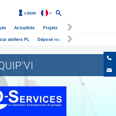
LOGIN
ule
Actualités
Projets
Centre de téléchargeme
ur ateliers PL
Dépose roues hydrauliques pour atelie
QUIP'VI