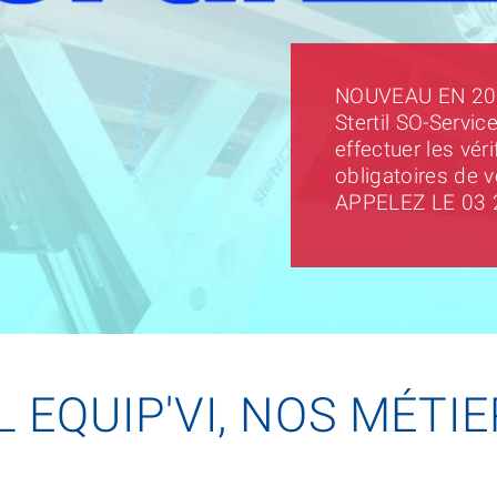
NOUVEAU EN 2017
Stertil SO-Servic
effectuer les vér
obligatoires de 
APPELEZ LE 03 
 EQUIP'VI, NOS MÉTIE