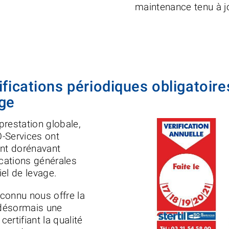
maintenance tenu à j
ifications périodiques obligatoire
age
prestation globale,
O-Services ont
ont dorénavant
fications générales
el de levage.
connu nous offre la
 désormais une
ertifiant la qualité